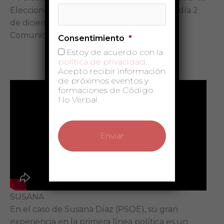
Elecciones autonómicas de Andalucía del día 2
de diciembre de 2018 en función de su
Comunicación No Verbal.
Consentimiento
*
Estoy de acuerdo con la
política de privacidad
.
Acepto recibir información
de próximos eventos y
formaciones de Código
No Verbal.
SUSANA
En el caso de Susana Díaz (PSOE), su gran
experiencia en la primera línea política es un