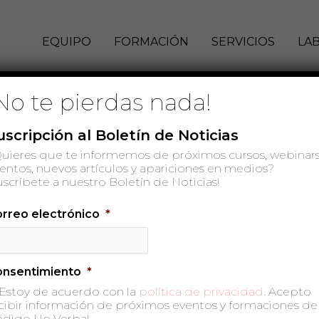
EQUIPO
FORMACIÓN
SERVICIOS
LA
No te pierdas nada!
uscripción al Boletín de Noticias
uieres que te informemos de próximos cursos, webinars
entos, nuevos artículos y apariciones en medios?
uscríbete a nuestro Boletín de Noticias!
rreo electrónico
*
onsentimiento
*
Estoy de acuerdo con la
política de privacidad
. Acepto
cibir información de próximos eventos y formaciones de
digo No Verbal.