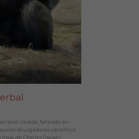
erbal
rreros Ubalde, fallecido en
yores divulgadores científicos
 frase de Charles Darwin: