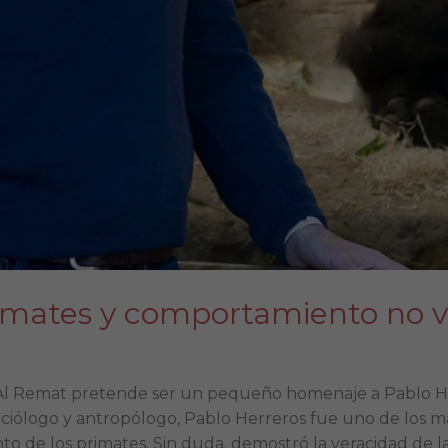
rimates y comportamiento no v
 Al Remat pretende ser un pequeño homenaje a Pablo He
ociólogo y antropólogo, Pablo Herreros fue uno de los ma
o de los primates. Sin duda, demostró la veracidad de la