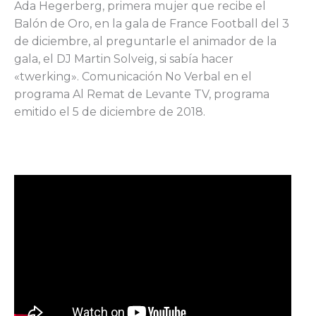
Ada Hegerberg, primera mujer que recibe el
Balón de Oro, en la gala de France Football del 3
de diciembre, al preguntarle el animador de la
gala, el DJ Martin Solveig, si sabía hacer
«twerking». Comunicación No Verbal en el
programa Al Remat de Levante TV, programa
emitido el 5 de diciembre de 2018.