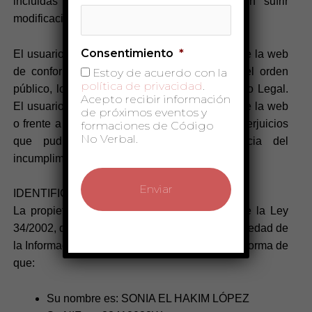
incluidas en este Aviso Legal, que pueden sufrir
modificaciones.
Consentimiento
*
El usuario se obliga a hacer un uso correcto de la web
de conformidad con las leyes, la buena fe, el orden
Estoy de acuerdo con la
política de privacidad
.
público, los usos del tráfico y el presente Aviso Legal.
Acepto recibir información
El usuario responderá frente a la propietaria de la web
de próximos eventos y
o frente a terceros, de cualesquiera daños y perjuicios
formaciones de Código
No Verbal.
que pudieran causarse como consecuencia del
incumplimiento de dicha obligación.
IDENTIFICACIÓN Y COMUNICACIONES
La propietaria de la web, en cumplimiento de la Ley
34/2002, de 11 de julio, de Servicios de la Sociedad de
la Información y de Comercio Electrónico, le informa de
que:
Su nombre es: SONIA EL HAKIM LÓPEZ