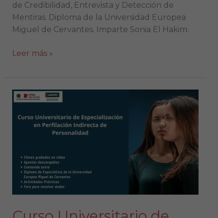
de Credibilidad, Entrevista y Detección de
Mentiras. Diploma de la Universidad Europea
Miguel de Cervantes. Imparte Sonia El Hakim.
Leer más »
Curso
Universitario
de
Especialización
en
Perfilación
Indirecta
de
Personalidad
Curso Universitario de