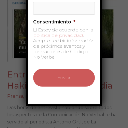
a
Sonia
El
Consentimiento
*
Hakim
en
Estoy de acuerdo con la
política de privacidad
.
La
Acepto recibir información
Vanguardia
de próximos eventos y
formaciones de Código
No Verbal.
Entrevista a Sonia El
Hakim en La Vanguardia
Prensa, radio y TV
Dos horas de entrevista hablando sobre todos
los aspectos de la Comunicación No Verbal le ha
servido al periodista Antonio Ortí, de La