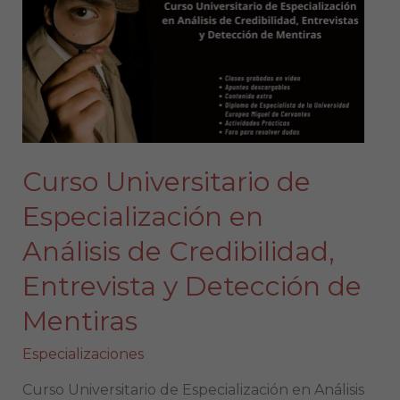
de
Especialización
en
Análisis
de
Credibilidad,
Entrevista
y
Curso Universitario de
Detección
de
Especialización en
Mentiras
Análisis de Credibilidad,
Entrevista y Detección de
Mentiras
Especializaciones
Curso Universitario de Especialización en Análisis