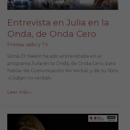
de
Onda
Cero
Entrevista en Julia en la
Onda, de Onda Cero
Prensa, radio y TV
Sonia El Hakim ha sido entrevistada en el
programa Julia en la Onda, de Onda Cero, para
hablar de Comunicación No Verbal, y de su libro
«Código no verbal».
Leer más »
Curso
Universitario