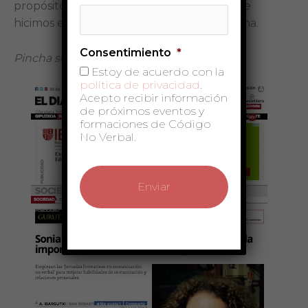
propósito de las jornadas de formación que
hicimos en San Sebastián este fin de semana.
Consentimiento
*
Pincha sobre la foto para leer el artículo.
Estoy de acuerdo con la
política de privacidad
.
Acepto recibir información
de próximos eventos y
formaciones de Código
No Verbal.