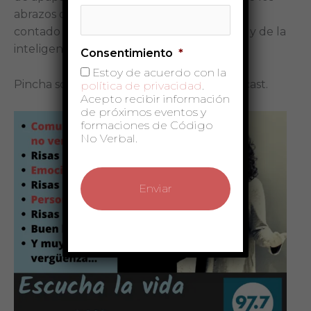
abrazos de verdad y sus beneficios, hemos
contado historias relativas al tacto afectivo y de la
inteligencia no verbal.
Consentimiento
*
Estoy de acuerdo con la
Pincha sobre la foto para escuchar el podcast.
política de privacidad
.
Acepto recibir información
de próximos eventos y
formaciones de Código
No Verbal.