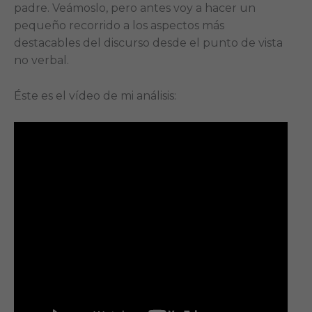
padre. Veámoslo, pero antes voy a hacer un
pequeño recorrido a los aspectos más
destacables del discurso desde el punto de vista
no verbal.
Éste es el vídeo de mi análisis: