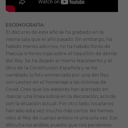
ESCENOGRAFÍA:
El discurso de este año se ha grabado en la
misma sala que el año pasado. Sin embargo, ha
habido menos adornos, no ha habido flores de
Pascua ni flores rojas sobre el taquillón de detrás
del Rey. Se ha dejado el mismo Nacimiento y el
libro de la Constitución Española y se ha
cambiado la foto enmarcada por una del Rey
con Leonor en el homenaje a las víctimas de
Covid. Creo que los asesores han acertado en
marcar una línea sobria en la decoración, acorde
con la situación actual. Por otro lado, los planos
han sido esta vez mucho más cortos. No hemos
visto al Rey de cuerpo entero ni una sola vez. Eso
dificulta los análisis, puesto que nos perdemos