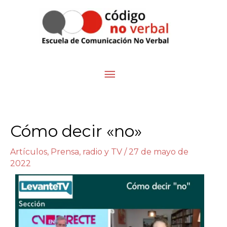
Ir
Menú
al
contenido
principal
Cómo decir «no»
Artículos
,
Prensa, radio y TV
/
27 de mayo de
2022