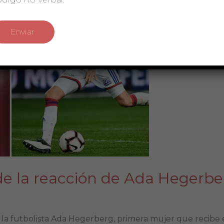
 de la reacción de Ada Hegerb
e la futbolista Ada Hegerberg, primera mujer que recibe 