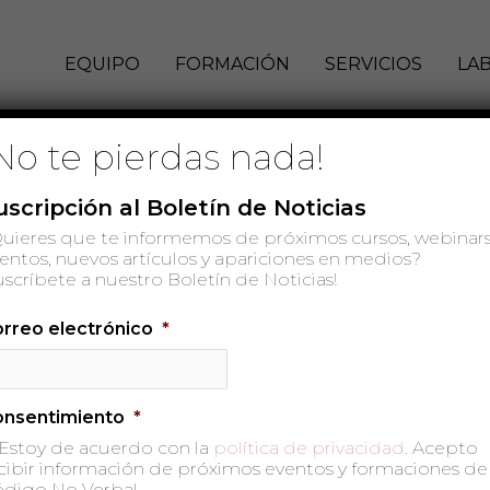
EQUIPO
FORMACIÓN
SERVICIOS
LA
No te pierdas nada!
uscripción al Boletín de Noticias
uieres que te informemos de próximos cursos, webinars
entos, nuevos artículos y apariciones en medios?
uscríbete a nuestro Boletín de Noticias!
rreo electrónico
*
onsentimiento
*
Estoy de acuerdo con la
política de privacidad
. Acepto
cibir información de próximos eventos y formaciones de
digo No Verbal.