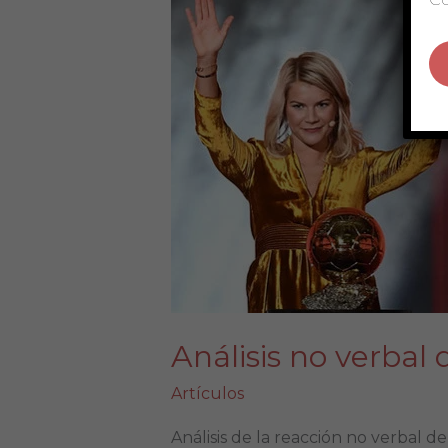
verbal
de
la
reacción
de
Ada
Hegerberg
Análisis no verbal
Artículos
Análisis de la reacción no verbal d