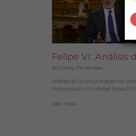
Análisis
del
discurso
de
Navidad
de
2020
Felipe VI: Análisi
Artículos
,
Personajes
Análisis de la comunicación no ver
comunicación no verbal Sonia El 
Leer más »