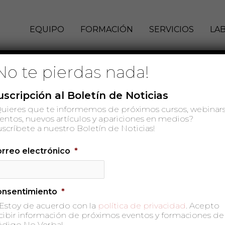
EQUIPO
FORMACIÓN
SERVICIOS
LA
No te pierdas nada!
uscripción al Boletín de Noticias
uieres que te informemos de próximos cursos, webinars
entos, nuevos artículos y apariciones en medios?
uscríbete a nuestro Boletín de Noticias!
rreo electrónico
*
onsentimiento
*
Estoy de acuerdo con la
política de privacidad
. Acepto
cibir información de próximos eventos y formaciones de
digo No Verbal.