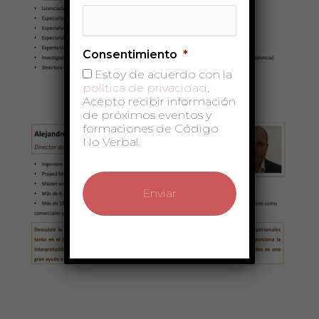
Consentimiento
*
Estoy de acuerdo con la
política de privacidad
.
Acepto recibir información
de próximos eventos y
formaciones de Código
No Verbal.