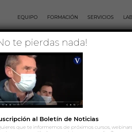
EQUIPO
FORMACIÓN
SERVICIOS
LA
No te pierdas nada!
a 2022-01-21 a las 15.49.05
1 de enero de 2022
uscripción al Boletín de Noticias
uieres que te informemos de próximos cursos, webinars