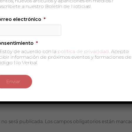
entos, nuevos artículos y apariciones en medios?
uscríbete a nuestro Boletín de Noticias!
rreo electrónico
*
onsentimiento
*
Estoy de acuerdo con la
política de privacidad
. Acepto
cibir información de próximos eventos y formaciones de
digo No Verbal.
 no será publicada.
Los campos obligatorios están marc