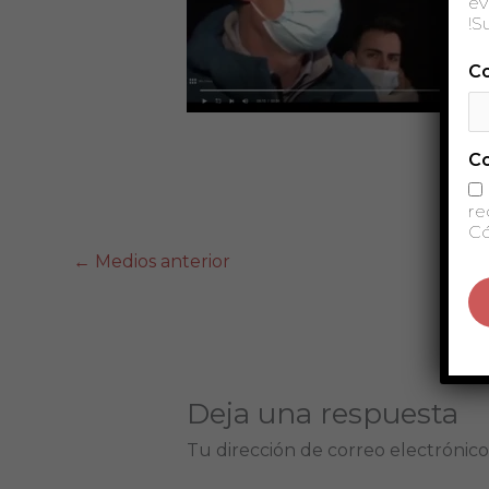
ev
!S
Co
C
re
Có
←
Medios anterior
Deja una respuesta
Tu dirección de correo electrónico