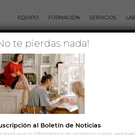
EQUIPO
FORMACIÓN
SERVICIOS
LA
No te pierdas nada!
7 de agosto de 2020
uscripción al Boletín de Noticias
uieres que te informemos de próximos cursos, webinars