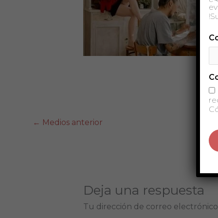
ev
!S
Co
C
re
Có
←
Medios anterior
Deja una respuesta
Tu dirección de correo electrónico