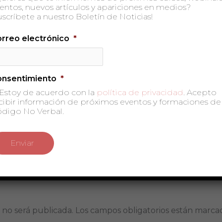
entos, nuevos artículos y apariciones en medios?
uscríbete a nuestro Boletín de Noticias!
rreo electrónico
*
onsentimiento
*
Estoy de acuerdo con la
política de privacidad
. Acepto
cibir información de próximos eventos y formaciones de
digo No Verbal.
 no será publicada.
Los campos obligatorios están marc