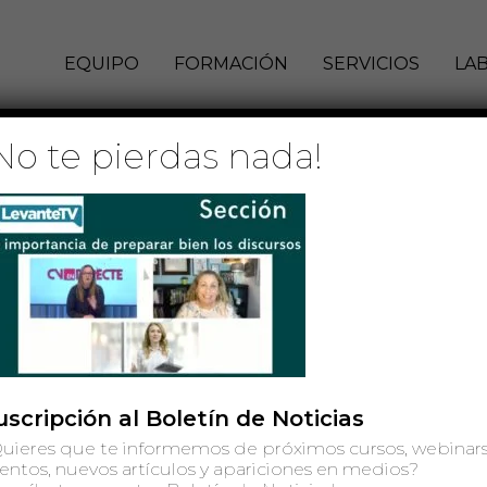
EQUIPO
FORMACIÓN
SERVICIOS
LA
No te pierdas nada!
TE TV YOUTUBE
0 de octubre de 2021
uscripción al Boletín de Noticias
uieres que te informemos de próximos cursos, webinars
entos, nuevos artículos y apariciones en medios?