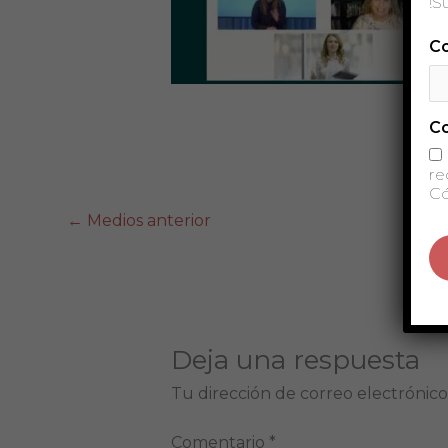
!S
Co
C
re
Có
←
Medios anterior
Deja una respuesta
Tu dirección de correo electrónico
Comentario
*