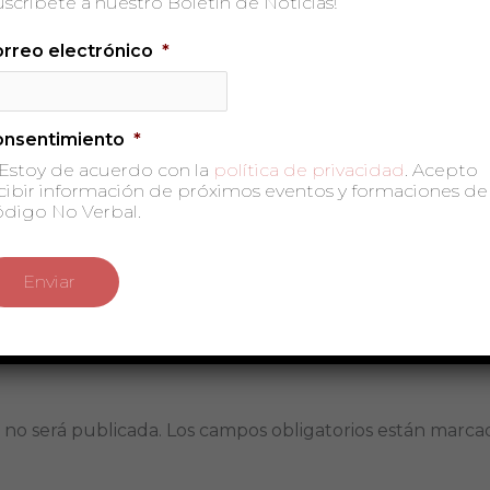
uscríbete a nuestro Boletín de Noticias!
rreo electrónico
*
onsentimiento
*
Estoy de acuerdo con la
política de privacidad
. Acepto
cibir información de próximos eventos y formaciones de
digo No Verbal.
 no será publicada.
Los campos obligatorios están marc