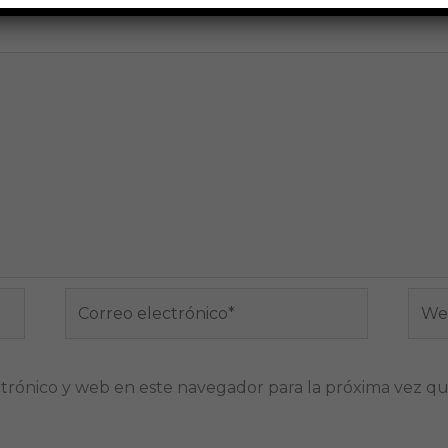
Correo
Web
electrónico*
trónico y web en este navegador para la próxima vez q