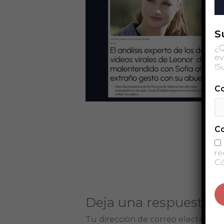
S
¿Q
ev
!S
Co
C
re
Có
Deja una respuesta
Tu dirección de correo electrónico