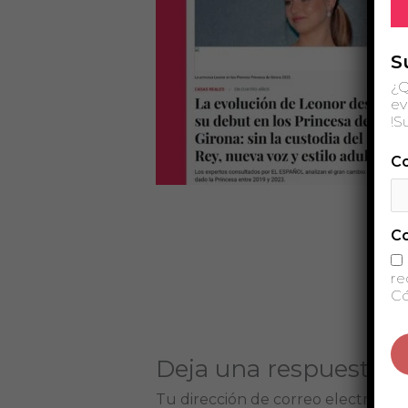
S
¿Q
ev
!S
Co
C
re
Có
Deja una respuesta
Tu dirección de correo electrónico