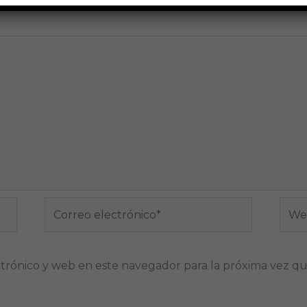
Correo
Web
electrónico*
trónico y web en este navegador para la próxima vez q