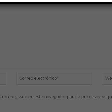
Correo
Web
electrónico*
trónico y web en este navegador para la próxima vez q