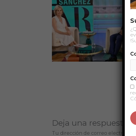
S
¿Q
ev
!S
Co
C
re
Có
Deja una respuesta
Tu dirección de correo electrónico