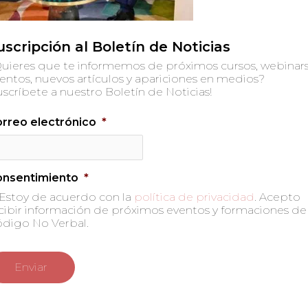
uscripción al Boletín de Noticias
uieres que te informemos de próximos cursos, webinars
entos, nuevos artículos y apariciones en medios?
uscríbete a nuestro Boletín de Noticias!
rreo electrónico
*
onsentimiento
*
Estoy de acuerdo con la
política de privacidad
. Acepto
cibir información de próximos eventos y formaciones de
digo No Verbal.
 no será publicada.
Los campos obligatorios están marc