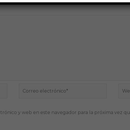
Correo
Web
electrónico*
trónico y web en este navegador para la próxima vez q