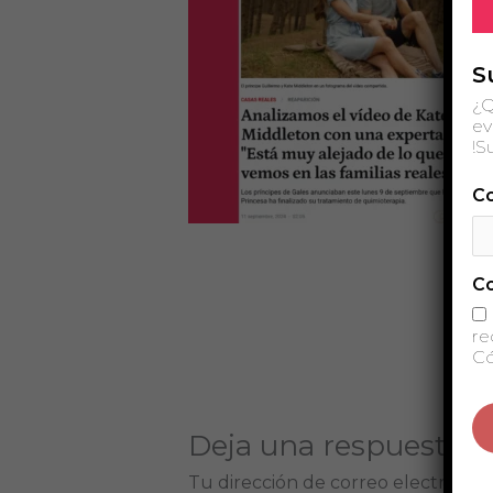
S
¿Q
ev
!S
Co
C
re
Có
Deja una respuesta
Tu dirección de correo electrónico