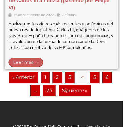
De Carlos III a Letizia (pasando por Felipe
VI)
•
15 de septiembre de 2022
Artículos
Analizamos los vídeos más recientes y polémicos del
nuevo rey de Inglaterra, Carlos III, imágenes de los
Reyes de España firmando el libro de condolencias, y
la evolución de la forma de comunicar de la Reina
Letizia, con motivo de su 50º cumpleaños.
Leer más →
« Anterior
1
2
3
4
5
6
…
24
Siguiente »
© 2026 The Power Skills Company, S.L. -
Aviso Legal y