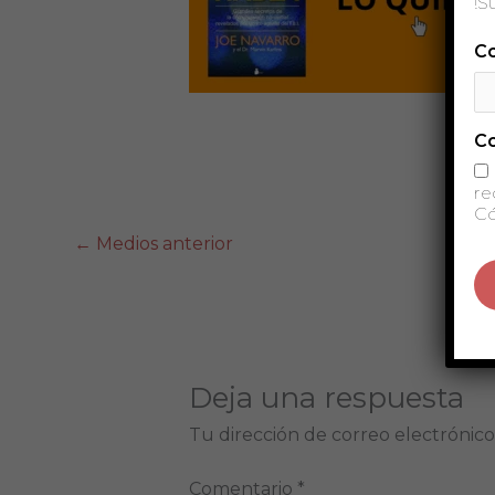
!S
Co
C
re
Có
←
Medios anterior
Deja una respuesta
Tu dirección de correo electrónico
Comentario
*