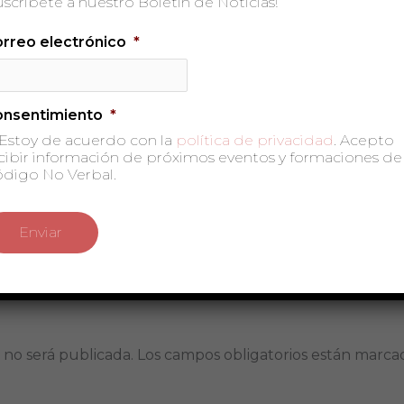
uscríbete a nuestro Boletín de Noticias!
rreo electrónico
*
onsentimiento
*
Estoy de acuerdo con la
política de privacidad
. Acepto
cibir información de próximos eventos y formaciones de
digo No Verbal.
 no será publicada.
Los campos obligatorios están marc