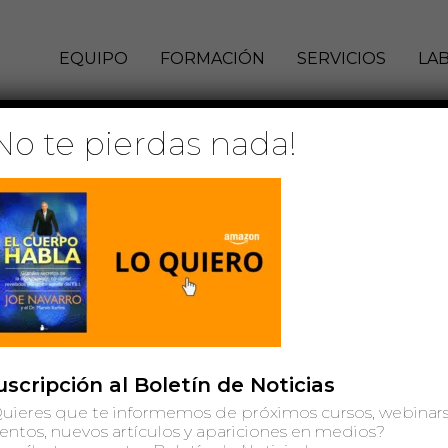
EQUIPO
FORMACIÓN
SERVICIOS
LA
No te pierdas nada!
 Hakim
/
7 de julio de 2022
uscripción al Boletín de Noticias
uieres que te informemos de próximos cursos, webinars
entos, nuevos artículos y apariciones en medios?