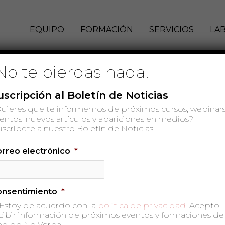
EQUIPO
FORMACIÓN
SERVICIOS
LA
No te pierdas nada!
uscripción al Boletín de Noticias
uieres que te informemos de próximos cursos, webinars
nal Agent
entos, nuevos artículos y apariciones en medios?
uscríbete a nuestro Boletín de Noticias!
rreo electrónico
*
onsentimiento
*
Estoy de acuerdo con la
política de privacidad
. Acepto
cibir información de próximos eventos y formaciones de
digo No Verbal.