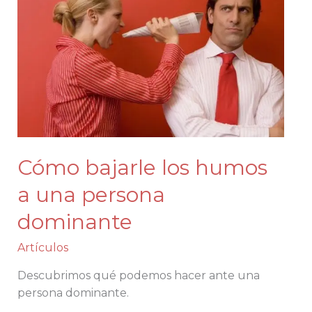
los
humos
a
una
persona
dominante
Cómo bajarle los humos
a una persona
dominante
Artículos
Descubrimos qué podemos hacer ante una
persona dominante.