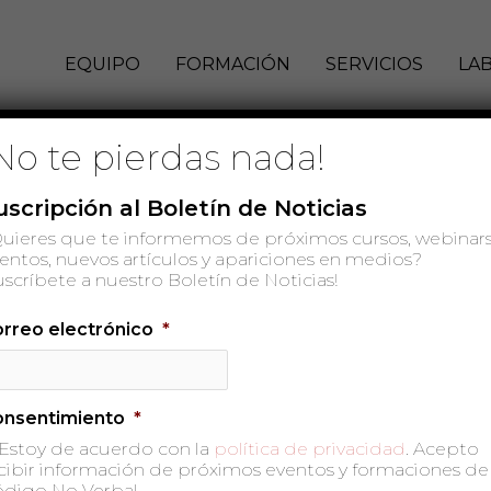
EQUIPO
FORMACIÓN
SERVICIOS
LA
No te pierdas nada!
o, reunión anual de la empresa o jornada
uscripción al Boletín de Noticias
ación sobre temas relacionados con la
uieres que te informemos de próximos cursos, webinars
o o jornada del cliente.
entos, nuevos artículos y apariciones en medios?
uscríbete a nuestro Boletín de Noticias!
rreo electrónico
*
onsentimiento
*
Estoy de acuerdo con la
política de privacidad
. Acepto
cibir información de próximos eventos y formaciones de
digo No Verbal.