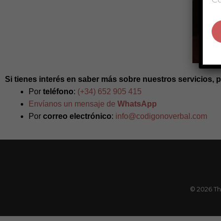
Si tienes interés en saber más sobre nuestros servicios,
Por
teléfono
:
(+34) 652 905 415
Envíanos un mensaje de
WhatsApp
Por
correo electrónico
:
info@codigonoverbal.com
© 2026 Th