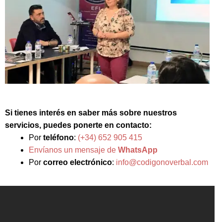
Si tienes interés en saber más sobre nuestros
servicios, puedes ponerte en contacto:
Por
teléfono
:
(+34) 652 905 415
Envíanos un mensaje de
WhatsApp
Por
correo electrónico
:
info@codigonoverbal.com