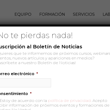
EQUIPO
FORMACIÓN
SERVICIOS
LA
No te pierdas nada!
o? Realizamos análisis de comunicación no
uscripción al Boletín de Noticias
tigación científica. Tenemos una amplia
uieres que te informemos de próximos cursos, webinars
levisión y para radio.
entos, nuevos artículos y apariciones en medios?
uscríbete a nuestro Boletín de Noticias!
, Levante Televisión (sección semanal),
rreo electrónico
*
tellón…
onsentimiento
*
Estoy de acuerdo con la
política de privacidad
. Acepto
cibir información de próximos eventos y formaciones de
digo No Verbal.