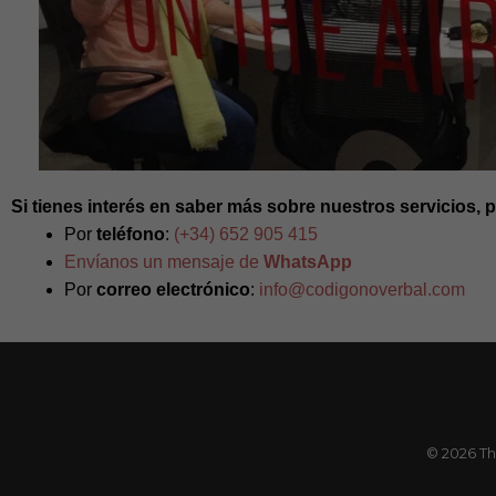
Si tienes interés en saber más sobre nuestros servicios,
Por
teléfono
:
(+34) 652 905 415
Envíanos un mensaje de
WhatsApp
Por
correo electrónico
:
info@codigonoverbal.com
© 2026 Th