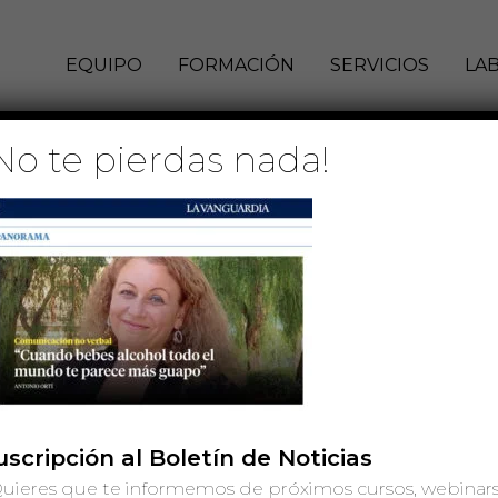
EQUIPO
FORMACIÓN
SERVICIOS
LA
No te pierdas nada!
Vanguardia
 de octubre de 2021
uscripción al Boletín de Noticias
uieres que te informemos de próximos cursos, webinars