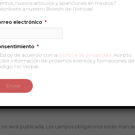
entos, nuevos artículos y apariciones en medios?
uscríbete a nuestro Boletín de Noticias!
rreo electrónico
*
onsentimiento
*
Estoy de acuerdo con la
política de privacidad
. Acepto
cibir información de próximos eventos y formaciones de
digo No Verbal.
 no será publicada.
Los campos obligatorios están marc