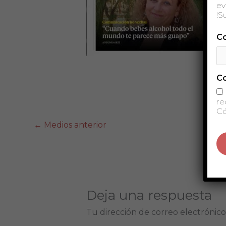
ev
!S
Co
C
re
Có
←
Medios anterior
Deja una respuesta
Tu dirección de correo electrónico